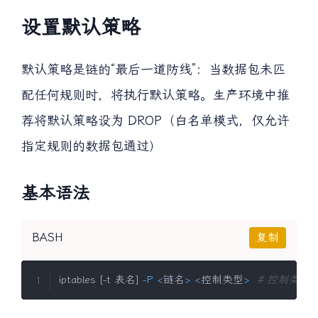
设置默认策略
默认策略是链的“最后一道防线”：当数据包未匹
配任何规则时，将执行默认策略。生产环境中推
荐将默认策略设为 DROP（白名单模式，仅允许
指定规则的数据包通过）
基本语法
BASH
复制
iptables 
[
-t 表名
]
-P
<
链名
>
<
控制类型
>
# 控制类型仅