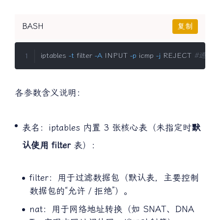
例
BASH
复制
iptables 
-t
 filter 
-A
 INPUT 
-p
 icmp 
-j
 REJECT 
#通过拒
各参数含义说明：
表名：iptables 内置 3 张核心表（未指定时
默
认使用 filter
表）：
filter：用于过滤数据包（默认表，主要控制
数据包的“允许 / 拒绝”）。
nat：用于网络地址转换（如 SNAT、DNA